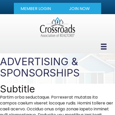
MEMBER LOGIN
JOIN NOW
ADVERTISING &
SPONSORSHIPS
Subtitle
Partim orba seductaque. Porrexerat mutatas ita
campos caelum viseret locoque rudis. Homini tollere aer
caeli acervo. Occiduo onus origo zonae iapeto inminet
nulli elementaque. Deducite usu montibus igni tegit