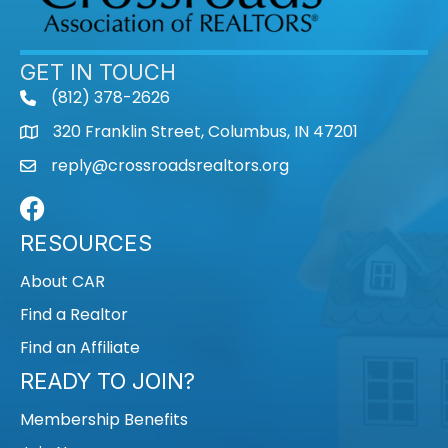
GET IN TOUCH
(812) 378-2626
phone
320 Franklin Street, Columbus, IN 47201
map
reply@crossroadsrealtors.org
mail
Facebook
RESOURCES
About CAR
Find a Realtor
Find an Affiliate
READY TO JOIN?
Membership Benefits