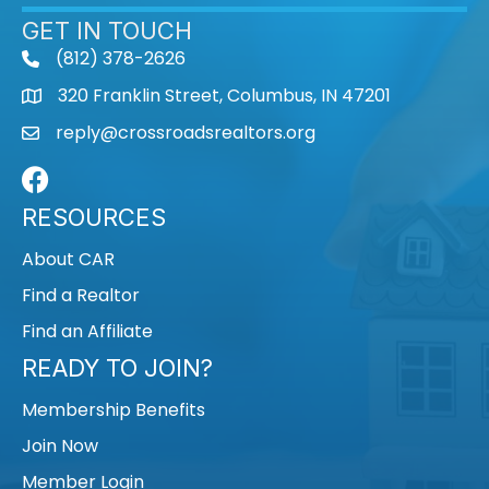
GET IN TOUCH
(812) 378-2626
phone
320 Franklin Street, Columbus, IN 47201
map
reply@crossroadsrealtors.org
mail
Facebook
RESOURCES
About CAR
Find a Realtor
Find an Affiliate
READY TO JOIN?
Membership Benefits
Join Now
Member Login