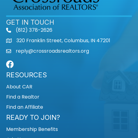
GET IN TOUCH
(812) 378-2626
phone
320 Franklin Street, Columbus, IN 47201
map
reply@crossroadsrealtors.org
mail
Facebook
RESOURCES
About CAR
Find a Realtor
Find an Affiliate
READY TO JOIN?
Membership Benefits