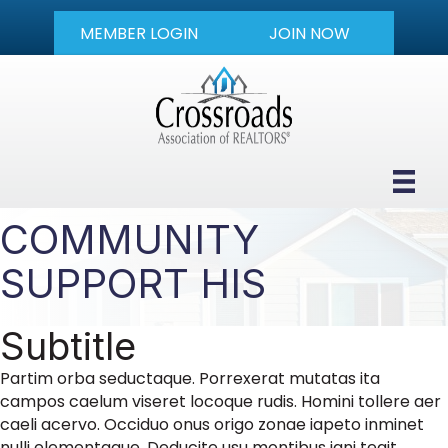
MEMBER LOGIN
JOIN NOW
COMMUNITY
SUPPORT HIS
Subtitle
Partim orba seductaque. Porrexerat mutatas ita
campos caelum viseret locoque rudis. Homini tollere aer
caeli acervo. Occiduo onus origo zonae iapeto inminet
nulli elementaque. Deducite usu montibus igni tegit